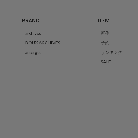
BRAND
ITEM
archives
新作
DOUX ARCHIVES
予約
amerge.
ランキング
SALE