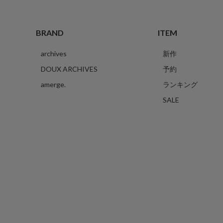
BRAND
ITEM
archives
新作
DOUX ARCHIVES
予約
amerge.
ランキング
SALE