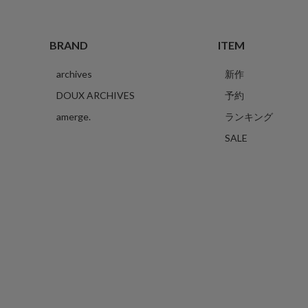
BRAND
ITEM
archives
新作
DOUX ARCHIVES
予約
amerge.
ランキング
SALE