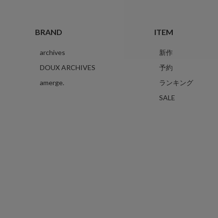
BRAND
ITEM
archives
新作
DOUX ARCHIVES
予約
amerge.
ランキング
SALE