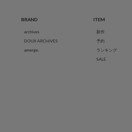
BRAND
ITEM
archives
新作
DOUX ARCHIVES
予約
amerge.
ランキング
SALE