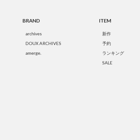
BRAND
ITEM
archives
新作
DOUX ARCHIVES
予約
amerge.
ランキング
SALE