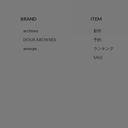
BRAND
ITEM
archives
新作
DOUX ARCHIVES
予約
amerge.
ランキング
SALE