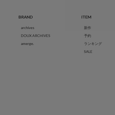
BRAND
ITEM
archives
新作
DOUX ARCHIVES
予約
amerge.
ランキング
SALE