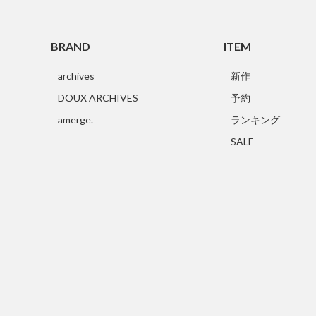
BRAND
ITEM
archives
新作
DOUX ARCHIVES
予約
amerge.
ランキング
SALE