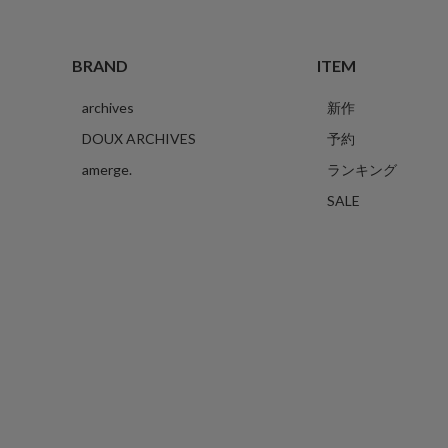
BRAND
ITEM
archives
新作
DOUX ARCHIVES
予約
amerge.
ランキング
SALE