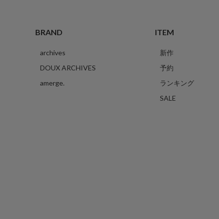
BRAND
ITEM
archives
新作
DOUX ARCHIVES
予約
amerge.
ランキング
SALE