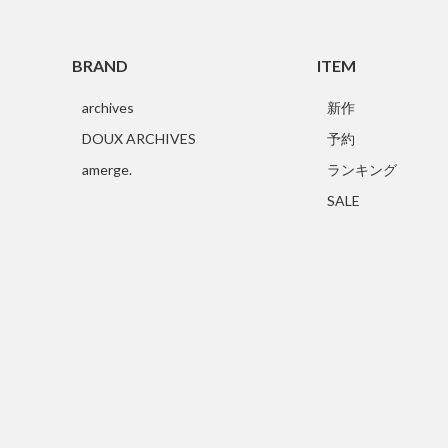
BRAND
ITEM
archives
新作
DOUX ARCHIVES
予約
amerge.
ランキング
SALE