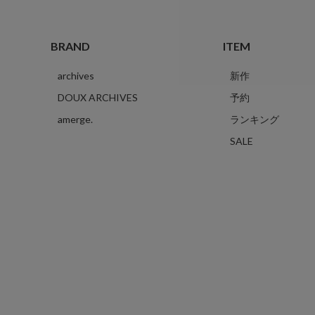
BRAND
ITEM
archives
新作
DOUX ARCHIVES
予約
amerge.
ランキング
SALE