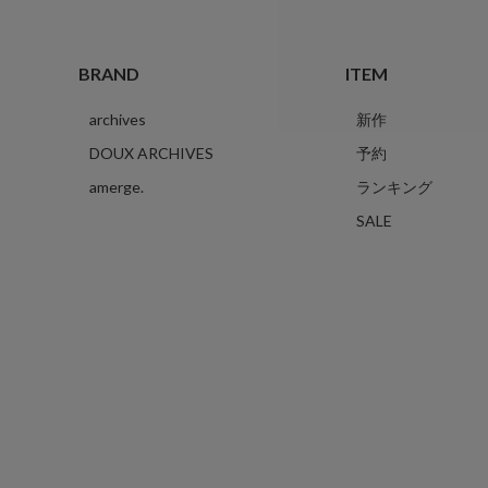
BRAND
ITEM
archives
新作
DOUX ARCHIVES
予約
amerge.
ランキング
SALE