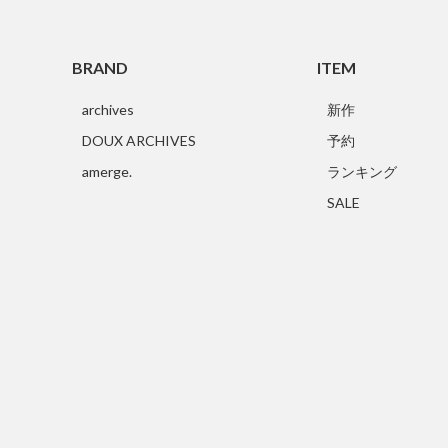
BRAND
ITEM
archives
新作
DOUX ARCHIVES
予約
amerge.
ランキング
SALE