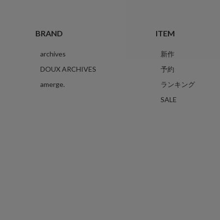
BRAND
ITEM
archives
新作
DOUX ARCHIVES
予約
amerge.
ランキング
SALE