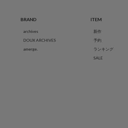
BRAND
ITEM
archives
新作
DOUX ARCHIVES
予約
amerge.
ランキング
SALE