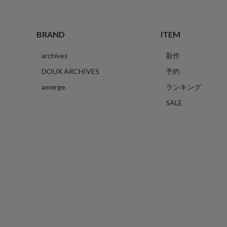
BRAND
ITEM
archives
新作
DOUX ARCHIVES
予約
amerge.
ランキング
SALE