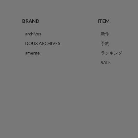
BRAND
ITEM
archives
新作
DOUX ARCHIVES
予約
amerge.
ランキング
SALE