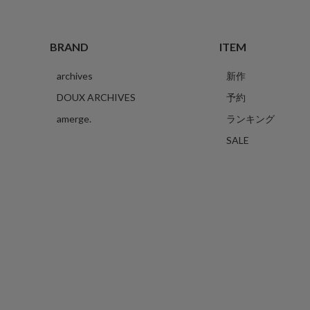
BRAND
ITEM
archives
新作
DOUX ARCHIVES
予約
amerge.
ランキング
SALE