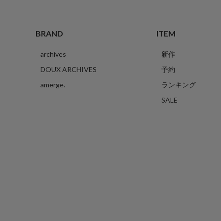
BRAND
ITEM
archives
新作
DOUX ARCHIVES
予約
amerge.
ランキング
SALE