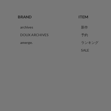
BRAND
ITEM
archives
新作
DOUX ARCHIVES
予約
amerge.
ランキング
SALE