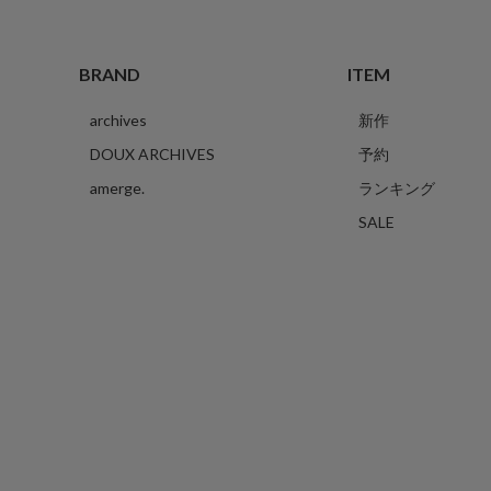
BRAND
ITEM
archives
新作
DOUX ARCHIVES
予約
amerge.
ランキング
SALE