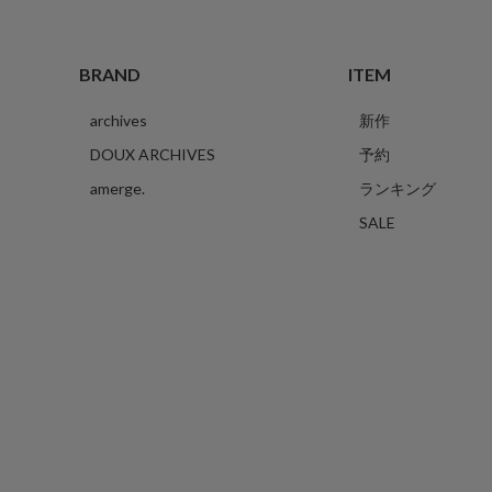
BRAND
ITEM
archives
新作
DOUX ARCHIVES
予約
amerge.
ランキング
SALE