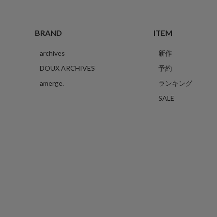
BRAND
ITEM
archives
新作
DOUX ARCHIVES
予約
amerge.
ランキング
SALE