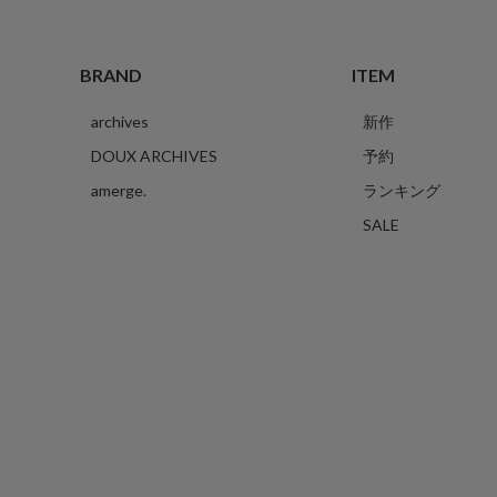
BRAND
ITEM
archives
新作
DOUX ARCHIVES
予約
amerge.
ランキング
SALE