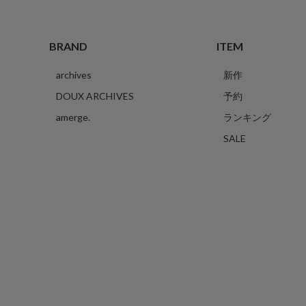
BRAND
ITEM
archives
新作
DOUX ARCHIVES
予約
amerge.
ランキング
SALE