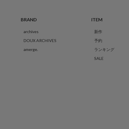
BRAND
ITEM
archives
新作
DOUX ARCHIVES
予約
amerge.
ランキング
SALE