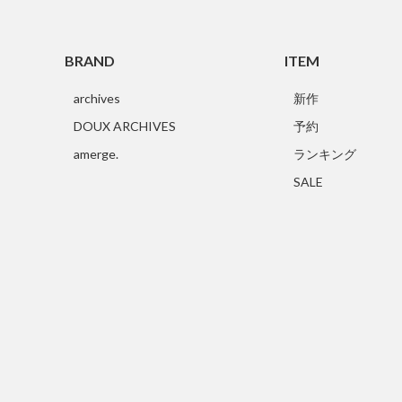
BRAND
ITEM
archives
新作
DOUX ARCHIVES
予約
amerge.
ランキング
SALE