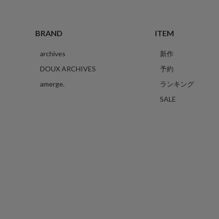
BRAND
ITEM
archives
新作
DOUX ARCHIVES
予約
amerge.
ランキング
SALE