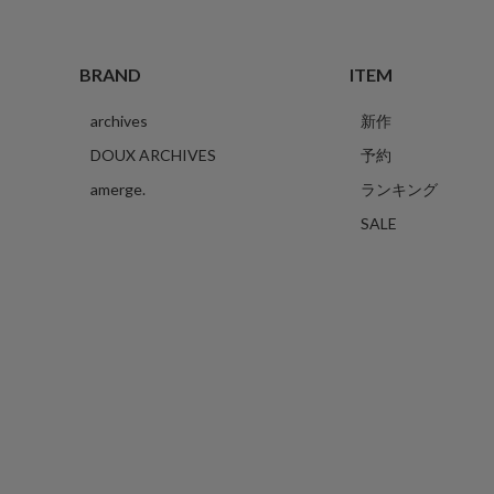
BRAND
ITEM
archives
新作
DOUX ARCHIVES
予約
amerge.
ランキング
SALE