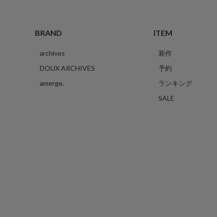
BRAND
ITEM
archives
新作
DOUX ARCHIVES
予約
amerge.
ランキング
SALE