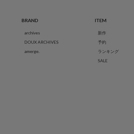
BRAND
ITEM
archives
新作
DOUX ARCHIVES
予約
amerge.
ランキング
SALE