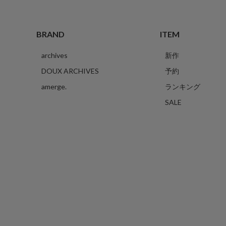
BRAND
ITEM
archives
新作
DOUX ARCHIVES
予約
amerge.
ランキング
SALE