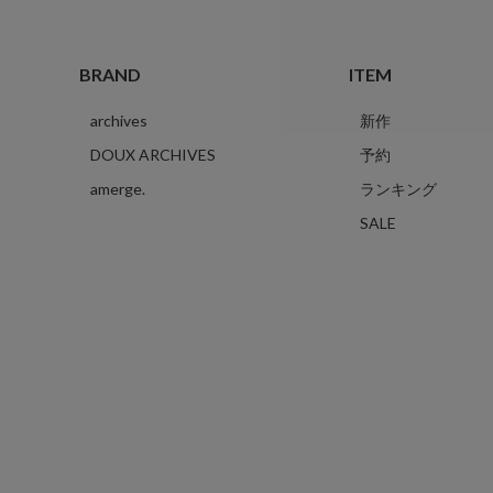
BRAND
ITEM
archives
新作
DOUX ARCHIVES
予約
amerge.
ランキング
SALE