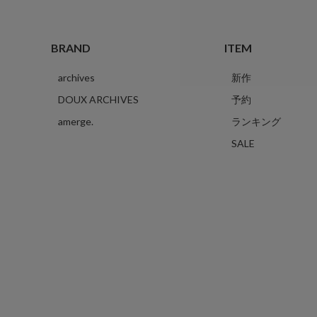
BRAND
ITEM
archives
新作
DOUX ARCHIVES
予約
amerge.
ランキング
SALE