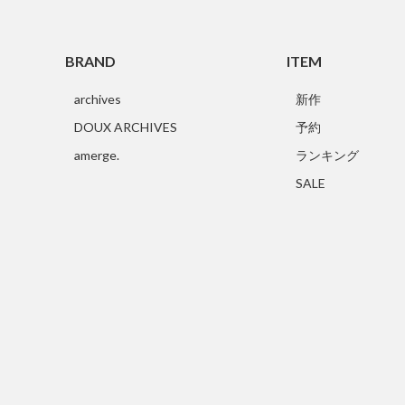
BRAND
ITEM
archives
新作
DOUX ARCHIVES
予約
amerge.
ランキング
SALE