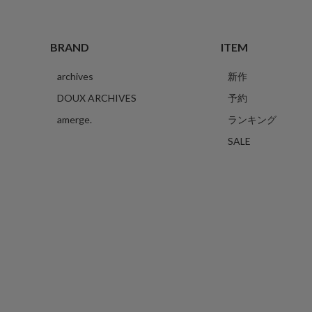
BRAND
ITEM
archives
新作
DOUX ARCHIVES
予約
amerge.
ランキング
SALE