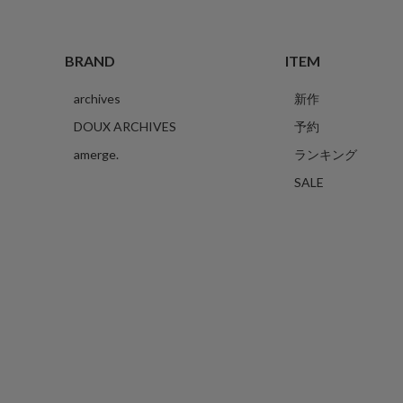
BRAND
ITEM
archives
新作
DOUX ARCHIVES
予約
amerge.
ランキング
SALE