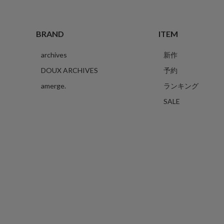
BRAND
ITEM
archives
新作
DOUX ARCHIVES
予約
amerge.
ランキング
SALE