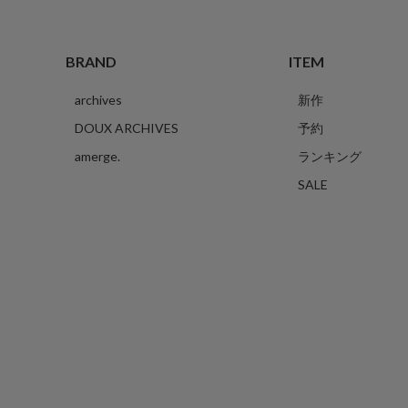
BRAND
ITEM
archives
新作
DOUX ARCHIVES
予約
amerge.
ランキング
SALE