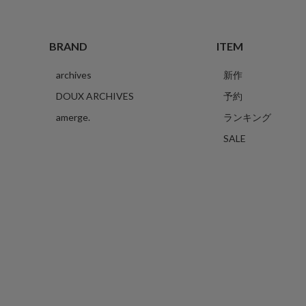
BRAND
ITEM
archives
新作
DOUX ARCHIVES
予約
amerge.
ランキング
SALE