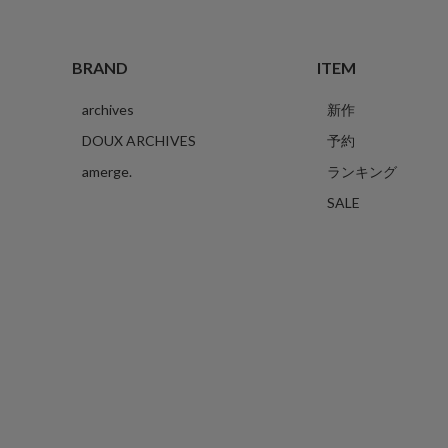
BRAND
ITEM
archives
新作
DOUX ARCHIVES
予約
amerge.
ランキング
SALE