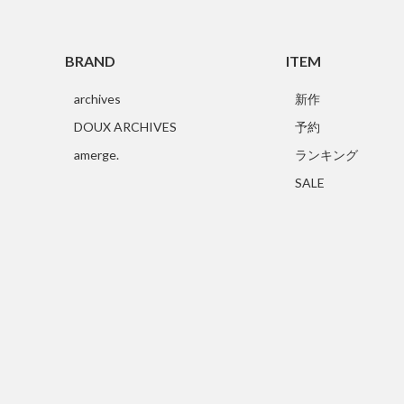
BRAND
ITEM
archives
新作
DOUX ARCHIVES
予約
amerge.
ランキング
SALE