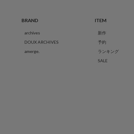
BRAND
ITEM
archives
新作
DOUX ARCHIVES
予約
amerge.
ランキング
SALE