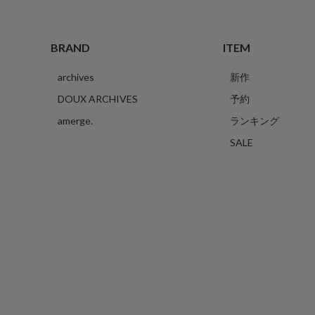
BRAND
ITEM
archives
新作
DOUX ARCHIVES
予約
amerge.
ランキング
SALE