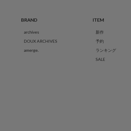
BRAND
ITEM
archives
新作
DOUX ARCHIVES
予約
amerge.
ランキング
SALE