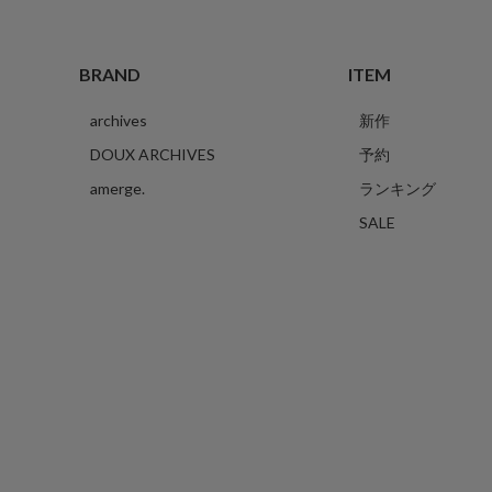
BRAND
ITEM
archives
新作
DOUX ARCHIVES
予約
amerge.
ランキング
SALE