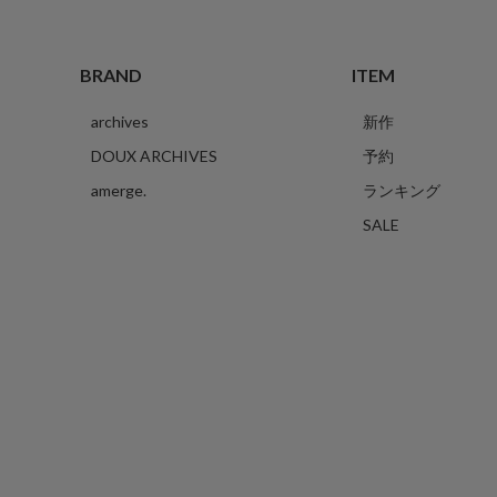
BRAND
ITEM
archives
新作
DOUX ARCHIVES
予約
amerge.
ランキング
SALE