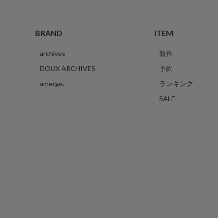
BRAND
ITEM
archives
新作
DOUX ARCHIVES
予約
amerge.
ランキング
SALE